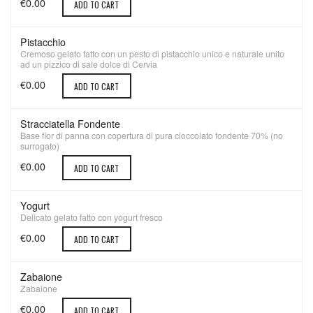
€0.00
ADD TO CART
Pistacchio
Cremoso gelato fatto con un pesto di pistacchio unico e naturale unito
ad un pizzico di sale dolce di Cervia
€0.00
ADD TO CART
Stracciatella Fondente
Base fior di panna con copertura di pura cioccolato fondente 70% (no
surrogato)
€0.00
ADD TO CART
Yogurt
Delicato gelato fatto con yogurt fresco
€0.00
ADD TO CART
Zabaione
Zabaione
€0.00
ADD TO CART