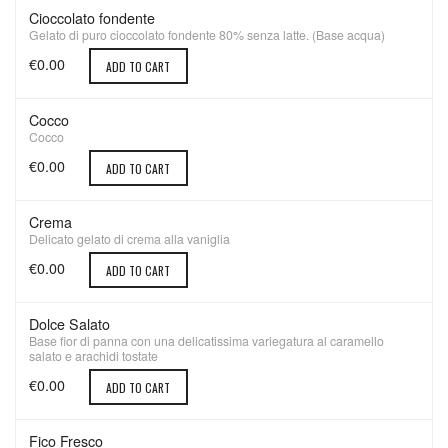
Cioccolato fondente
Gelato di puro cioccolato fondente 80% senza latte. (Base acqua)
€0.00
ADD TO CART
Cocco
Cocco
€0.00
ADD TO CART
Crema
Delicato gelato di crema alla vaniglia
€0.00
ADD TO CART
Dolce Salato
Base fior di panna con una delicatissima variegatura al caramello
salato e arachidi tostate
€0.00
ADD TO CART
Fico Fresco