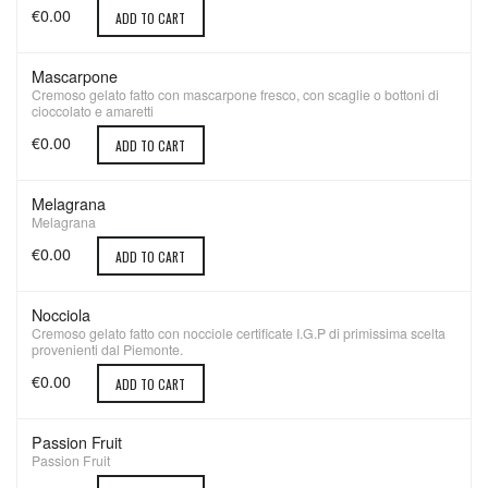
€0.00
ADD TO CART
Mascarpone
Cremoso gelato fatto con mascarpone fresco, con scaglie o bottoni di
cioccolato e amaretti
€0.00
ADD TO CART
Melagrana
Melagrana
€0.00
ADD TO CART
Nocciola
Cremoso gelato fatto con nocciole certificate I.G.P di primissima scelta
provenienti dal Piemonte.
€0.00
ADD TO CART
Passion Fruit
Passion Fruit