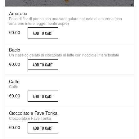
Amarena
Base di fior di panna con una variegatura naturale di amarena (con
amarene intere leggermente aspre)
€0.00
ADD TO CART
Bacio
Un classico gelato di cioccolato al latte con nocciole intere tostate
€0.00
ADD TO CART
Caffè
Caffè
€0.00
ADD TO CART
Cioccolato e Fave Tonka
Cioccolato e Fave Tonka
€0.00
ADD TO CART