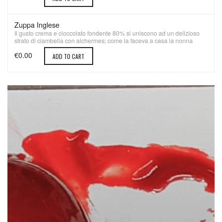
Zuppa Inglese
Il gusto crema e cioccolato fondente 80% si uniscono ad un delizioso
strato di ciambella con alchermes; come la faceva a casa la nonna
€0.00
ADD TO CART