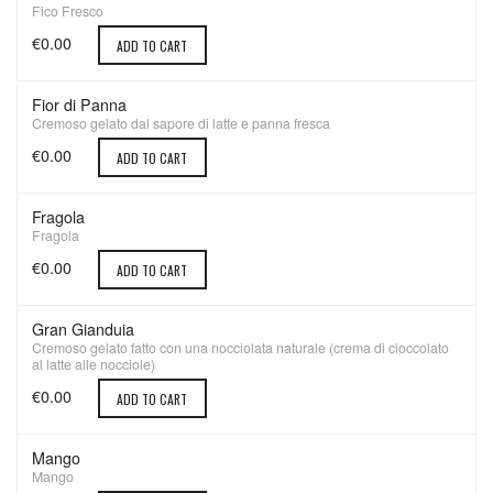
Fico Fresco
€0.00
ADD TO CART
Fior di Panna
Cremoso gelato dal sapore di latte e panna fresca
€0.00
ADD TO CART
Fragola
Fragola
€0.00
ADD TO CART
Gran Gianduia
Cremoso gelato fatto con una nocciolata naturale (crema di cioccolato
al latte alle nocciole)
€0.00
ADD TO CART
Mango
Mango